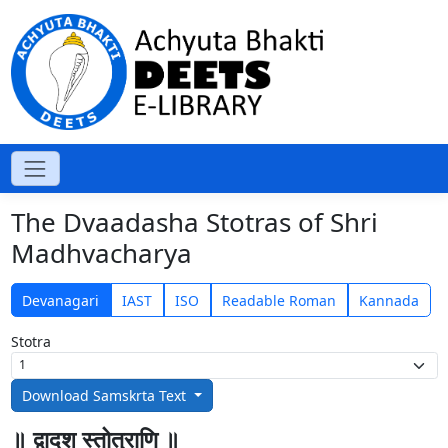
The Dvaadasha Stotras of Shri
Madhvacharya
Devanagari
IAST
ISO
Readable Roman
Kannada
Stotra
Download Samskrta Text
॥ द्वादश स्तोत्राणि ॥