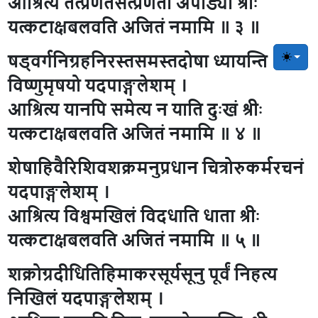
आश्रित्य तत्प्रणतसत्प्रणता अपीड्या श्रीः
यत्कटाक्षबलवति अजितं नमामि ॥ ३ ॥
षड्वर्गनिग्रहनिरस्तसमस्तदोषा ध्यायन्ति
Toggle
विष्णुमृषयो यदपाङ्गलेशम् ।
आश्रित्य यानपि समेत्य न याति दुःखं श्रीः
यत्कटाक्षबलवति अजितं नमामि ॥ ४ ॥
शेषाहिवैरिशिवशक्रमनुप्रधान चित्रोरुकर्मरचनं
यदपाङ्गलेशम् ।
आश्रित्य विश्वमखिलं विदधाति धाता श्रीः
यत्कटाक्षबलवति अजितं नमामि ॥ ५ ॥
शक्रोग्रदीधितिहिमाकरसूर्यसूनु पूर्वं निहत्य
निखिलं यदपाङ्गलेशम् ।