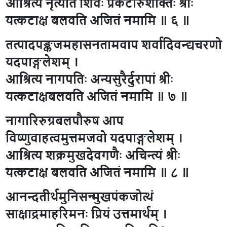
आश्रित्य नृत्यति शिवः प्रकटोरुशक्तिः श्रीः
यत्कटाक्ष बलवति अजितं नमामि ॥ ६ ॥
तत्पादपङ्कजमहासनतामवाप शर्वादिवन्द्यचरणो
यदपाङ्गलेशम् ।
आश्रित्य नागपतिः अन्यसुरैर्दुरापां श्रीः
यत्कटाक्षबलवति अजितं नमामि ॥ ७ ॥
नागारिरुग्रबलपौरुष आप
विष्णुवाहत्वमुत्तमजवो यदपाङ्गलेशम् ।
आश्रित्य शक्रमुखदेवगणैः अचिन्त्यं श्रीः
यत्कटाक्ष बलवति अजितं नमामि ॥ ८ ॥
आनन्दतीर्थमुनिसन्मुखपंकजोत्थं
साक्षाद्रमाहरिमनः प्रियं उत्तमार्थम् ।