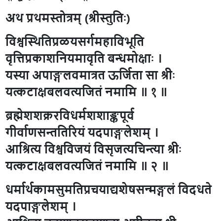
अथ प्रथमस्तोत्रम् (श्रीस्तुतिः)
विश्वस्थितिप्रळयसर्गमहाविभूति
वृत्तिप्रकाशनियमावृति बन्धमोक्षाः ।
यस्या अपाङ्गलवमात्रत ऊर्जिता सा श्रीः
यत्कटाक्षबलवत्यजितं नमामि ॥ १ ॥
ब्रह्मेशशक्ररविधर्मशशाङ्कपूर्व
गीर्वाणसन्ततिरियं यदपाङ्गलेशम् ।
आश्रित्य विश्वविजयं विसृजत्यचिन्त्या श्रीः
यत्कटाक्षबलवत्यजितं नमामि ॥ २ ॥
धर्मार्थकामसुमतिप्रचयाद्यशेषसन्मङ्गलं विदधते
यदपाङ्गलेशम् ।